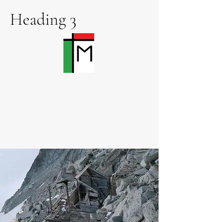
Heading 3
M
I
EMORIALE
DEGLI
TALIANI
Finché c'è Memoria, c'è Italia.