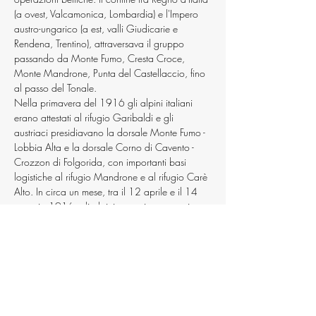
(a ovest, Valcamonica, Lombardia) e l'Impero 
austro-ungarico (a est, valli Giudicarie e 
Rendena, Trentino), attraversava il gruppo 
passando da Monte Fumo, Cresta Croce, 
Monte Mandrone, Punta del Castellaccio, fino 
al passo del Tonale.
Nella primavera del 1916 gli alpini italiani 
erano attestati al rifugio Garibaldi e gli 
austriaci presidiavano la dorsale Monte Fumo - 
Lobbia Alta e la dorsale Corno di Cavento - 
Crozzon di Folgorida, con importanti basi 
logistiche al rifugio Mandrone e al rifugio Carè 
Alto. In circa un mese, tra il 12 aprile e il 14 
maggio 1916, gli alpini conquistarono prima 
la linea Monte Fumo - Lobbia Alta, poi il 
Crozzon di Folgorida, il Crozzon di Lares e il 
Passo di Cavento, e infine i passi di Folgorida e 
delle Topette.
Mostra di più